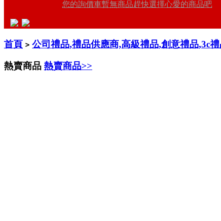
您的詢價車暫無商品趕快選擇心愛的商品吧
首頁
公司禮品,禮品供應商,高級禮品,創意禮品,3c
>
熱賣商品
熱賣商品>>