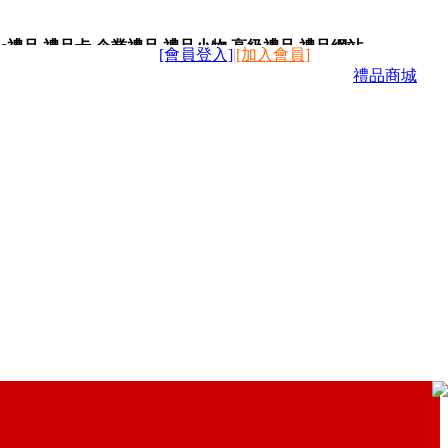
c禮品,禮品卡,企業禮品,禮品小物,高級禮品,禮品網站。
[會員登入]
|
[加入會員]
禮品商城