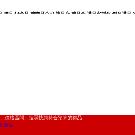
品,紀念品,禮贈品公司,禮品店,禮品盒,禮品客製化,創意禮品,3
 價格區間 搜尋找到符合預算的禮品
S 商品