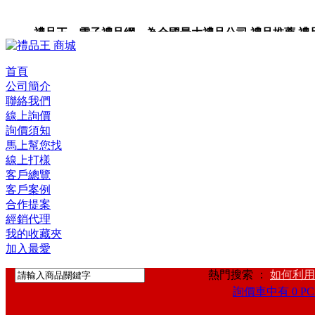
禮品王 電子禮品網 為全國最大禮品公司,禮品推薦,禮品,贈
首頁
公司簡介
聯絡我們
線上詢價
詢價須知
馬上幫您找
線上打樣
客戶總覽
客戶案例
合作提案
經銷代理
我的收藏夾
加入最愛
熱門搜索 ：
如何利用
詢價車中有 0 PC