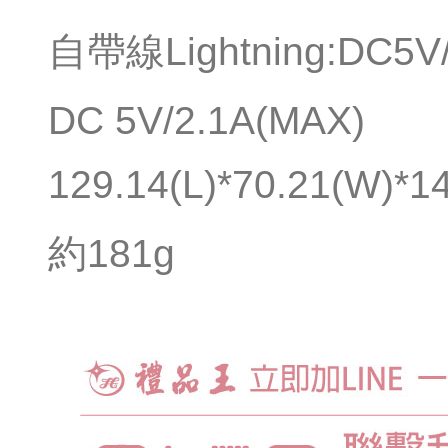
自帶線Lightning:DC5V/
DC 5V/2.1A(MAX)
129.14(L)*70.21(W)*1
約181g