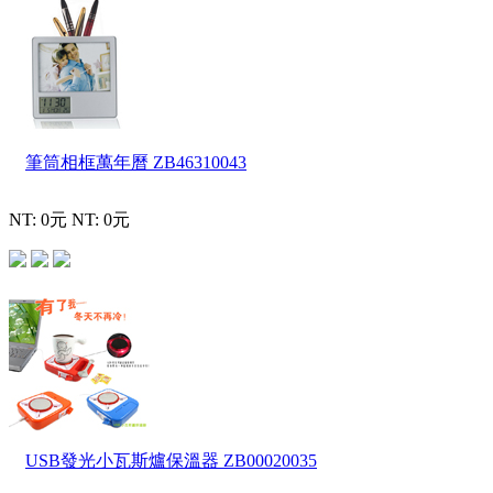
筆筒相框萬年曆
ZB46310043
NT: 0元
NT: 0元
USB發光小瓦斯爐保溫器
ZB00020035