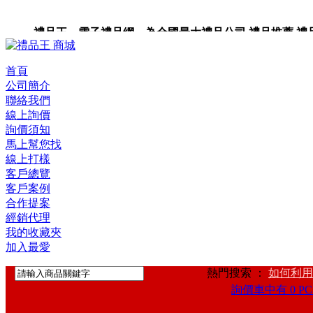
禮品王 電子禮品網 為全國最大禮品公司,禮品推薦,禮品,贈
卡,企業禮品,禮品小物,高級禮品,禮品網站。
首頁
公司簡介
聯絡我們
線上詢價
詢價須知
馬上幫您找
線上打樣
客戶總覽
客戶案例
合作提案
經銷代理
我的收藏夾
加入最愛
熱門搜索 ：
如何利用
詢價車中有 0 PC